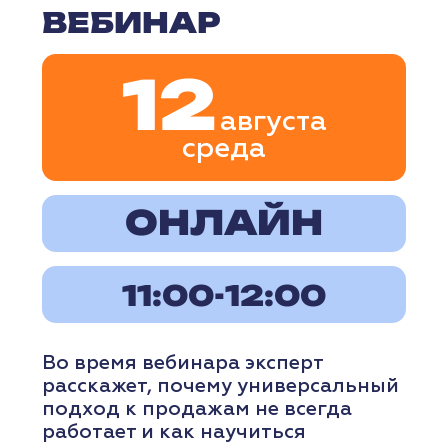
Размещение мероприятия
в календаре дает вашему событию
понятную структуру,
профессиональную подачу
и удобную точку входа
для регистрации.
КАК СТАТЬ СПИКЕРОМ
01
Вы оставляете заявку через форму
на портале.
02
С вами связывается менеджер
для уточнения деталей.