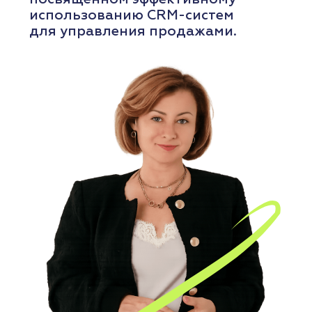
участие в бесплатном вебинаре,
посвящённом построению
эффективной системы продаж.
РЕГИСТРАЦИЯ
ПОДРОБНЕЕ
ВЕБИНАР
6
августа
четверг
ОНЛАЙН
11:00-12:30