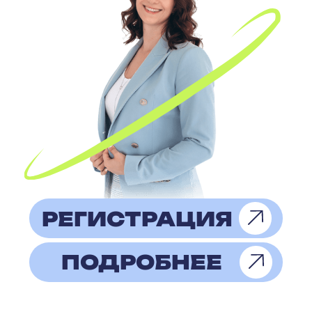
ОНЛАЙН
10:00-11:30
Во время вебинара эксперт
расскажет, как оценивать запас
денежных средств, планировать
расходы, контролировать
движение денежных потоков
и рассчитывать точку
безубыточности.