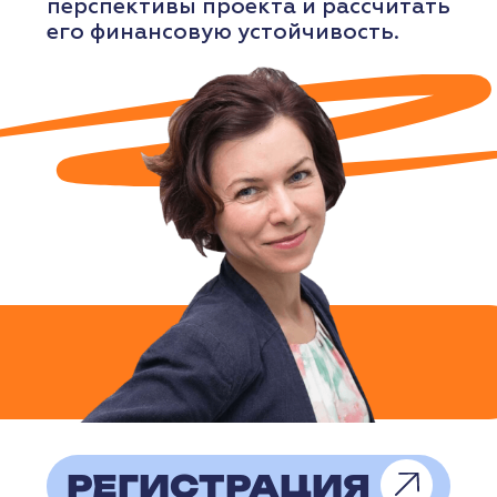
ОНЛАЙН
11:00-12:30
На вебинаре эксперт расскажет,
как изменились принципы работы
Яндекс. Директв 2026 году, какие
инструменты и алгоритмы
действительно помогают
получать стабильный поток
заявок, а какие подходы уже
утратили эффективность.