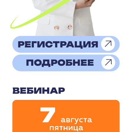
ВЕБИНАР
10
августа
понедельник
ОНЛАЙН
10:00-11:30
Во время вебинара эксперт
расскажет, как эффективно
использовать возможности
нейросетей при подготовке
текстов, изображений
и маркетинговых материалов,
не теряя уникальность бренда.