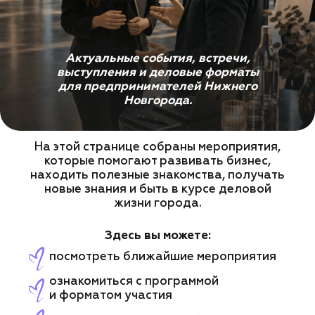
На этой странице собраны мероприятия,
которые помогают развивать бизнес,
находить полезные знакомства, получать
новые знания и быть в курсе деловой
жизни города.
Здесь вы можете:
посмотреть ближайшие мероприятия
ознакомиться с программой
и форматом участия
перейти на страницу события
записаться на мероприятие
через форму портала
январь
февраль
март
апрель
май
июнь
июль
август
сентябрь
октябрь
ноябрь
декабрь