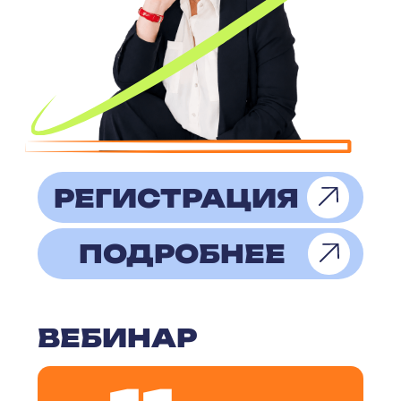
СТАТЬ СПИКЕРОМ НА
Если вы эксперт, предприниматель
или практик и хотите делиться опытом
с бизнес-сообществом Нижнего
Новгорода, вы можете провести
мероприятие на базе портала НН1.
Мы создаем удобную цифровую
площадку для публикации событий