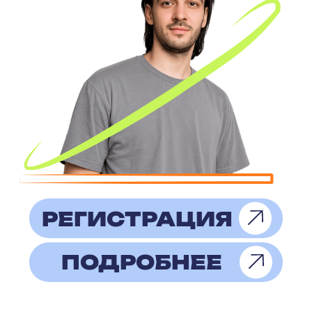
Наша задача —
не создавать искусственный
ажиотаж, а помогать полезным
событиям находить свою
аудиторию в деловой среде
города.
это пространство,
где предприниматели ищут
новые решения, деловые
контакты, партнерства
и практические знания.