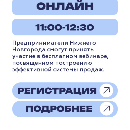
ВЕБИНАР
6
августа
четверг
ОНЛАЙН
14:00-15:30
Во время вебинара эксперт
расскажет, как сформировать
бренд-платформу, которая станет
стратегической основой развития
компании.