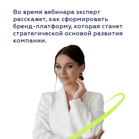
Предприниматели Нижнего
Новгорода смогут принять
участие
в бесплатном вебинаре,
посвящённом современным
методам подбора персонала.
РЕГИСТРАЦИЯ
ПОДРОБНЕЕ