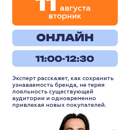
и системной регистрации участников.
Информация о вашем
мероприятии размещается
в календаре, оформляется
в стилистике портала
и становится доступной
аудитории предпринимателей
Нижнего Новгорода.
Стоимость размещения в формате
спикера для участников проекта —
бесплатно.
Регистрация участников проходит через
наш портал.
Мы делаем ставку на понятную
подачу, аккуратное оформление
и прозрачную механику записи.