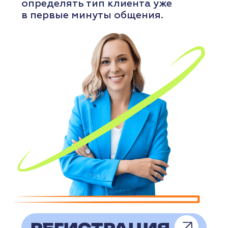
03
Вы отправляете информацию
о теме, формате и материалах.
04
Мы проводим внутренний отбор
и оцениваем актуальность темы
для аудитории предпринимателей
Нижнего Новгорода.
05
После согласования мероприятие
публикуется в календаре.
Мы стараемся отбирать темы,
которые действительно
полезны бизнес-аудитории.
Это помогает поддерживать
качество мероприятий
и формировать доверие
к порталу.